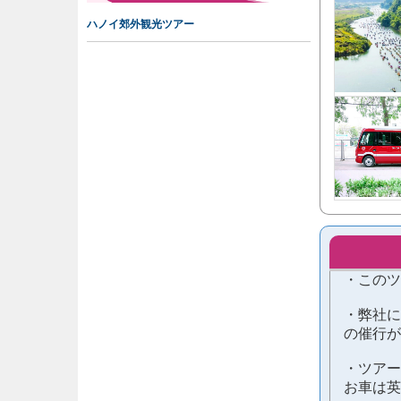
ハノイ郊外観光ツアー
・このツ
・弊社に
の催行が
・ツアー
お車は英