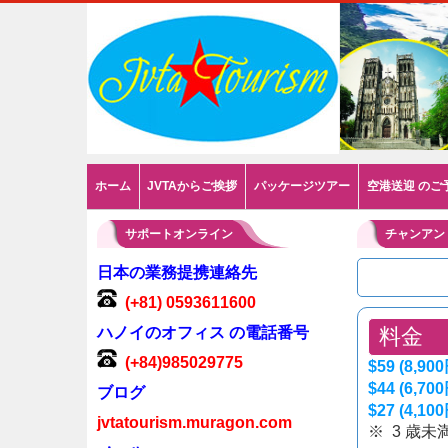
ホーム
JVTAからご挨拶
パッケージツアー
空港送迎 のご
サポートオンライン
チャンアン
日本の業務提携連絡先
(+81) 0593611600
ハノイのオフィス の電話番号
料金
(+84)985029775
$59 (8,900
$44 (6,700
ブログ
$27 (4,100
jvtatourism.muragon.com
※ 3 歳