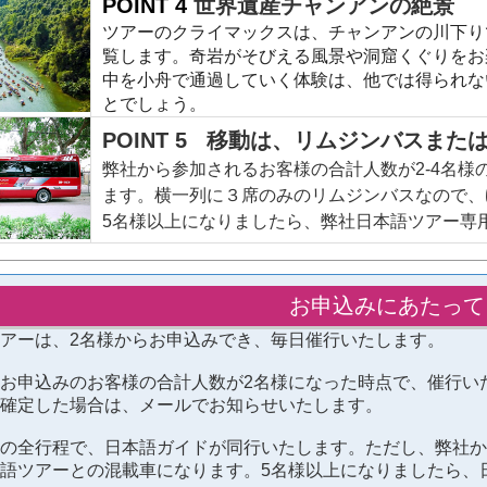
POINT 4 
世界遺産チャンアンの絶景
ツアーのクライマックスは、チャンアンの川下り
覧します。奇岩がそびえる風景や
洞窟くぐりをお
中を小舟で通過していく体験は、他では得られな
とでしょう。
POINT 5 移動は、リムジンバスま
弊社から参加されるお客様の合計人数が2-4名
ます。横一列に３席のみのリムジンバスなので、
5名様以上になりましたら、弊社日本語ツアー専
お申込みにあたって
アーは、2名様からお申込みでき、毎日催行いたします。
お申込みのお客様の合計人数が2名様になった時点で、催行い
確定した場合は、メールでお知らせいたします。
の全行程で、日本語ガイドが同行いたします。ただし、弊社か
語ツアーとの混載車になります。5名様以上になりましたら、