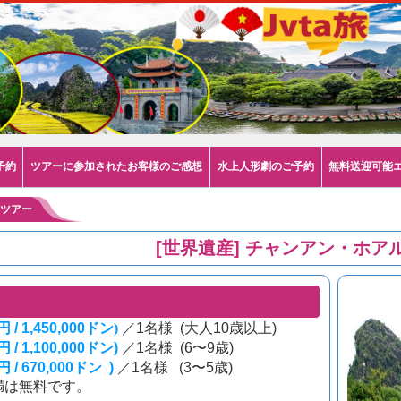
予約
ツアーに参加されたお客様のご感想
水上人形劇のご予約
無料送迎可能
 ツアー
[世界遺産] チャンアン・ホア
円 / 
1,450,000
ドン
) 
／1名様  (大人10歳以上)
円 
/ 1,100,000
ドン
) 
／1名様  (6
〜
9歳)
円 
/ 670,000
ドン
)
／1名様   (3
〜
5歳)
未満は無料です。