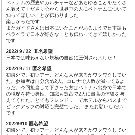
ベトナムの歴史やカルチャーなどあらゆることをたくさ
ん教えてくださり心から世界中の人にベトナムについて
知ってほしいことが伝わりました
楽しかったです
またガイドさんは日本にいたことがあるようで日本語も
ペラペラで日本が好きなことも伝わってきて嬉しかった
です
2022/ 9 / 22 匿名希望
日本では味わえない規模の自然に圧倒されました！
2022/ 9 / 11 匿名希望
初海外で、初ツアー、どんな人が来るかワクワクしてい
た。参加者は自分含め2人。コロナで人数が減ってるよ
うだ。今回担当して下さった方はベトナム出身で日本で
の職歴を持つ男性。知識も豊富で2人に最高の体験を与
えてくれた。とてもフレンドリーでホテルからバスまで
ピックアップの対応も完璧でした。 またお願いしたい
です！
2022/9/10 匿名希望
初海外で、初ツアー、どんな人が来るかワクワクしてい