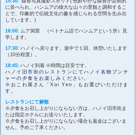
15:30:
線香写真撮影スポット( 色鮮やかな線香が芸術的
に並べられ、ハンムアの雄大な山々の景観と調和するこ
とで、印象的で伝統文化の趣を感じられる空間を生み出
しています。)
16:00:
ムア洞窟 （ベトナム語でハンムアという所）見
学します。
17:30:
ハノイへ戻ります。途中で１回、休憩いたします
（10分程度）。
18:45:
ハノイ到着 ※時間は目安です。
ハノイ旧市街のレストランにてハノイ名物ブンチ
ャーの夕食をお楽しみください。
※おこわ屋さん「Xoi Yen」もお選びいただけま
す。
レストランにて解散
※夕食をお召し上がりにならない方は、ハノイ旧市街ま
たは指定ホテルにお送りいたします。
※夕食をお召し上がりにならない場合も返金はございま
せん。予めご了承ください。