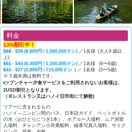
料金
13%割引中！
$68
- $59 (8,600円 / 1,560,000ドン)
／1名様 (大人9 歳以
上)
$51
- $44 (6,400円 / 1,160,000ドン)
／1名様 (6〜8歳)
$31
- $27 (3,800円 / 715,000ドン )
／ 1名様 (3〜5歳)
※ 3 歳未満は無料です。
👉
ブンチャー夕食サービスをご利用されないお客様は、
2USD割引となります。
（※レストラン又はハノイ旧市街にて解散)
ツアーに含まれるもの
ハノイ⇔ニンビン間のバス、日本語ガイド、ペットボトル
の水（おひとりにつき1本）、ホアルー入場料、ムア洞窟
入場料、チャンアン小舟乗船料、
線香写真入場料
、
サイク
リング
、
昼食
、夕食。