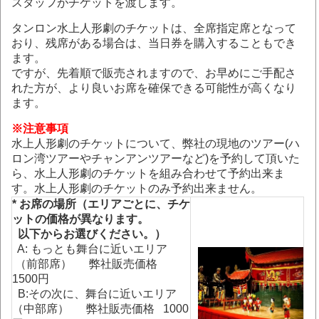
スタッフがチケットを渡します。
タンロン水上人形劇のチケットは、全席指定席となって
おり、残席がある場合は、当日券を購入することもでき
ます。
ですが、先着順で販売されますので、お早めにご手配さ
れた方が、より良いお席を確保できる可能性が高くなり
ます。
※
注意事項
水上人形劇のチケットについて、弊社の現地のツアー(ハ
ロン湾ツアーやチャンアンツアーなど)を予約して頂いた
ら、水上人形劇のチケットを組み合わせて予約出来ま
す。水上人形劇のチケットのみ予約出来ません。
* お席の場所（エリアごとに、チケ
ットの価格が異なります。
以下からお選びください。）
A: もっとも舞台に近いエリア
（前部席） 弊社販売価格
1500円
B:その次に、舞台に近いエリア
（中部席） 弊社販売価格 1000