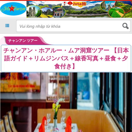
チャンアン ツアー
チャンアン・ホアルー・ムア洞窟ツアー 【日本
語ガイド＋リムジンバス＋線香写真＋昼食＋夕
食付き】