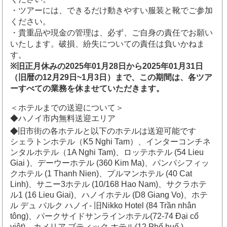
・ツアーには、できるだけ動きやすい服装と靴でご参加
ください。
・貴重品や現金の管理は、必ず、ご自身の責任でお願い
いたします。破損、紛失についての責任は負いかねま
す。
※旧正月休みの2025年01月28日から2025年01月31日
（旧暦の12月29日~1月3日）まで、この期間は、各ツア
ーすべての業務を休ませていただきます。
＜ホテルまでの送迎について＞
◆ハノイ市内無料送迎エリア
◆
旧市街の各ホテルと以下のホテルは送迎可能です
シェラトンホテル（K5 Nghi Tam）、インターコンチネ
ンタルホテル（1A Nghi Tam)、ロッテホテル (54 Lieu
Giai )、デーウーホテル (360 Kim Ma)、パンパシフィッ
クホテル (1 Thanh Nien)、プルマンホテル (40 Cat
Linh)、サニー3ホテル (10/168 Hao Nam)、サクラホテ
ル1 (16 Lieu Giai)、ハノイホテル (D8 Giang Vo)、ホテ
ル デュ パルク ハノイ- 旧Nikko Hotel (84 Trần nhân
tông)、パークサイドサンラインホテル(72-74 Đại cổ
việt)、カメリア ブティック ホテル(12 Phố huế )…