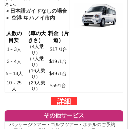
さい。
＜日本語ガイドなしの場合
＞ 空港 ⇆ ハノイ市内
人数の
（車の大
料金（片
目安 
きさ）
道）
（4人乗
1～3人
$17 /1台
り）
（7人乗
3～4人
$19 
/1台
り）
（16人乗
5～13人
$49 
/1台
り）
10～25
（29人乗
$59
/1台
人
り）
詳細
その他サービス
パッケージツアー・ゴルフツアー・ホテルのご予約