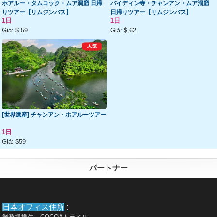
ホアルー・タムコック・ムア洞窟 日帰
バイディン寺・チャンアン・ムア洞窟
りツアー【リムジンバス】
日帰りツアー【リムジンバス】
1日
1日
Giá:
$ 59
Giá:
$ 62
[世界遺産] チャンアン・ホアルーツアー
1日
Giá:
$59
パートナー
日本オフィス住所
:
業務提携先 COCOAトラベル