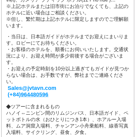
※上記ホテルまたは旧市街にお泊りでなくても、上記の
ホテルに近い場合はご相談ください。
※但し、繁忙期は上記ホテルに限定しますのでご理解願
います。
・当日は、日本語ガイドがホテルまでお迎えにまいりま
す。ロビーにてお待ちください。
・お客様のホテルを、順番にお伺いいたします。交通状
況により、お迎え時間が多少前後する場合がございま
す。
・お迎えの予定時刻を10分以上過ぎてもガイドが見つか
らない場合は、お手数ですが、弊社までご連絡くださ
い。
Sales@jvtavn.com
(+84)
964480596
◆
ツアーに含まれるもの
ハノイ⇔ニンビン間の
リムジンバス
、日本語ガイド、ペ
ットボトルの水（おひとりにつき1本）、ホアルー入場
料、ムア洞窟入場料、チャンアン小舟乗船料、
線香写真
入場料
、
サイクリング
、
昼食
、
夕食
。