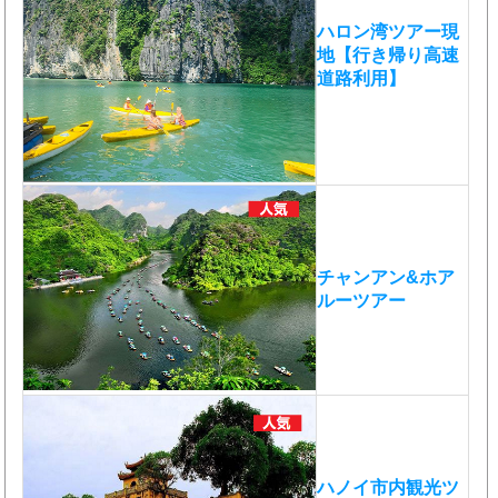
ハロン湾ツアー現
地【行き帰り高速
道路利用】
チャンアン&ホア
ルーツアー
ハノイ市内観光ツ