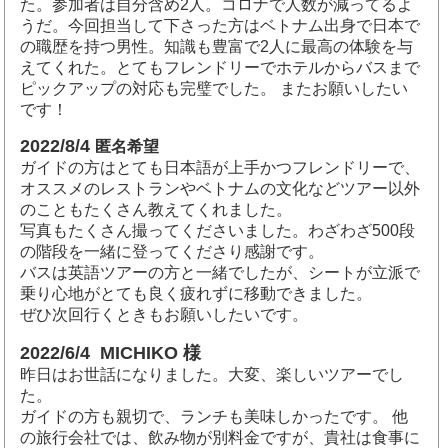
た。参加者は自分含め2人。コロナで人数が減ってるよ
うだ。今回担当して下さった方はベトナム出身で日本で
の職歴を持つ男性。知識も豊富で2人に最高の体験を与
えてくれた。とてもフレンドリーでホテルからバスまで
ピックアップの対応も完璧でした。 またお願いしたい
です！
2022/8/4
匿名希望
ガイドの方はとても日本語が上手かつフレンドリーで、
オススメのレストランやベトナムの文化などツアー以外
のこともたくさん教えてくれました。
写真もたくさん撮ってくださいました。わざわざ500段
の階段を一緒に登ってくださり感謝です。
バスは英語ツアーの方と一緒でしたが、シートが立派で
乗り心地がとても良く疲れずに移動できました。
ぜひ次回行くときもお願いしたいです。
2022/6/4 MICHIKO 様
昨日はお世話になりました。大変、楽しいツアーでし
た。
ガイドの方も親切で、ランチも美味しかったです。 他
の旅行会社では、飲み物が別料金ですが、貴社は食事に