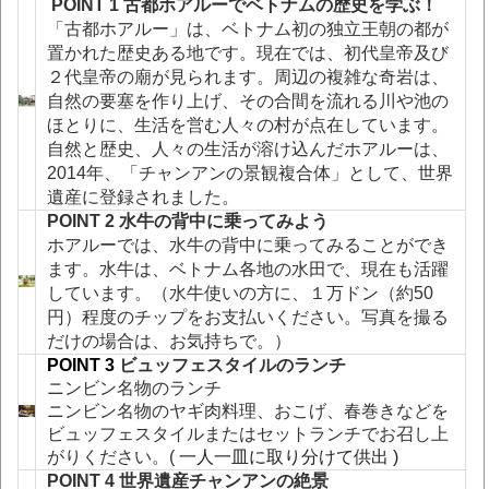
POINT 1 
古都ホアルーでベトナムの歴史を学ぶ！
「古都ホアルー」は、ベトナム初の独立王朝の都が
置かれた歴史ある地です。現在では、初代皇帝及び
２代皇帝の廟が見られます。周辺の複雑な奇岩は、
自然の要塞を作り上げ、その合間を流れる川や池の
ほとりに、生活を営む人々の村が点在しています。
自然と歴史、人々の生活が溶け込んだホアルーは、
2014年、「チャンアンの景観複合体」として、世界
遺産に登録されました。
POINT 2 
水牛の背中に乗ってみよう
ホアルーでは、水牛の背中に乗ってみることができ
ます。水牛は、ベトナム各地の水田で、現在も活躍
しています。（水牛使いの方に、１万ドン（約50
円）程度のチップをお支払いください。写真を撮る
だけの場合は、お気持ちで。）
POINT 3
ビュッフェスタイルのランチ
ニンビン名物のランチ
ニンビン名物のヤギ肉料理、おこげ、春巻きなどを
ビュッフェスタイルまたはセットランチでお召し上
がりください。(
一人一皿に取り分けて供出 )
POINT 4 
世界遺産チャンアンの絶景