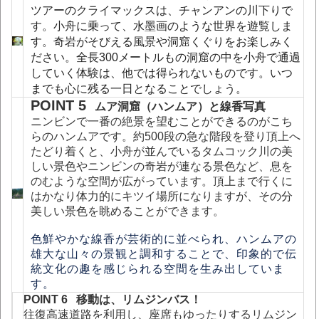
ツアーのクライマックスは、チャンアンの川下りで
す。小舟に乗っ
て、水墨画のような世界を遊覧しま
す。奇岩がそびえる風景や
洞窟くぐりをお楽しみく
ださい。全長300メートルもの洞窟の
中を小舟で通過
していく体験は、他では得られないものです。いつ
までも心に残る一日となることでしょう。
POINT 5
ムア洞窟（ハンムア）と線香写真
ニンビンで一番の絶景を望むことができるのがこち
らのハンムアです。約500段の急な階段を登り頂上へ
たどり着くと、小舟が並んでいるタムコック川の美
しい景色やニンビンの奇岩が連なる景色など、息を
のむような空間が広がっています。頂上まで行くに
はかなり体力的にキツイ場所になりますが、その分
美しい景色を眺めることができます。
色鮮やかな線香が芸術的に並べられ、ハンムアの
雄大な山々の景観と調和することで、印象的で伝
統文化の趣を感じられる空間を生み出していま
す。
POINT 6 移動は、リムジンバス！
往復高速道路を利用し、座席もゆったりするリムジン