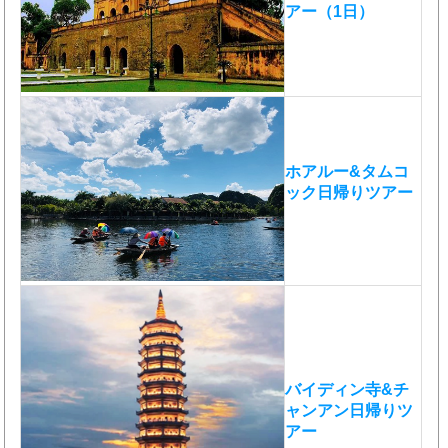
アー（1日）
ホアルー&タムコ
ック日帰りツアー
バイディン寺&チ
ャンアン日帰りツ
アー