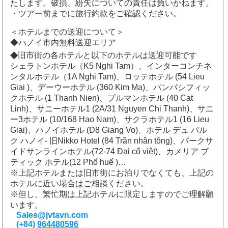
たします。破損、紛失についての責任は負いかねます。
・ツアー前までに旅行約款をご確認ください。
＜ホテルまでの送迎について＞
◆ハノイ市内無料送迎エリア
◆
旧市街の各ホテルと以下のホテルは送迎可能です
シェラトンホテル（K5 Nghi Tam）、インターコンチネ
ンタルホテル（1A Nghi Tam)、ロッテホテル (54 Lieu
Giai )、デーウーホテル (360 Kim Ma)、パンパシフィッ
クホテル (1 Thanh Nien)、プルマンホテル (40 Cat
Linh)、サニーホテル1 (2A/31 Nguyen Chi Thanh)、サニ
ー3ホテル (10/168 Hao Nam)、サクラホテル1 (16 Lieu
Giai)、ハノイホテル (D8 Giang Vo)、ホテル デュ パル
ク ハノイ- 旧Nikko Hotel (84 Trần nhân tông)、パークサ
イドサンラインホテル(72-74 Đại cổ việt)、カメリア ブ
ティック ホテル(12 Phố huế )…
※上記ホテルまたは旧市街にお泊りでなくても、上記の
ホテルに近い場合はご相談ください。
※但し、繁忙期は上記ホテルに限定しますのでご理解願
います。
Sales@jvtavn.com
(+84)
964480596