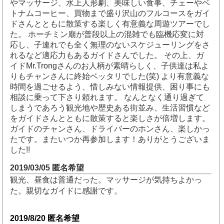
やマッサージ、水上人形劇、美味しい食事、チェーやベ
トナムコーヒー、買物まで盛り沢山のフルコースをガイ
ドさんとともに散策する楽しく有意義な周遊ツアーでし
た。 ホーチミン廟が普段以上の混雑でも臨機応変に対
応し、子連れでも全く無理のないスケジューリングをさ
れるなど適応力もあるガイドさんでした。 その上、ガ
イドMr.Trongさんのお人柄が素晴らしく、子供達は私よ
りもチャンさんに終始ベッタリでした(笑) より有意義な
時間を過ごせるよう、惜しみない情報提供、困り事にも
相談に乗って下さり頼れます。 なんとなく通り過ぎて
しまうであろう観光地や歴史ある街並み、生活習慣など
をガイドさんとともに散策すると楽しさが倍増します。
ガイドのチャンさん、ドライバーのホンさん、楽しかっ
たです。またいつか再参加します！ありがとうございま
した!!
2019/03/05 
匿名希望
観光、昼食は普通だった。マッサージが気持ちよかっ
た。親切なガイドに感謝です。
2019/8/
20
匿名希望