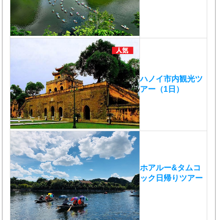
ハノイ市内観光ツ
アー（1日）
ホアルー&タムコ
ック日帰りツアー