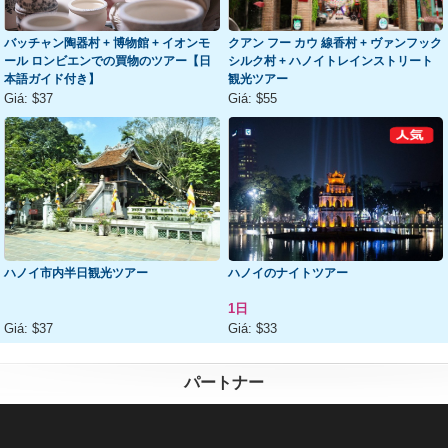
バッチャン陶器村 + 博物館 + イオンモ
クアン フー カウ 線香村 + ヴァンフック
ール ロンビエンでの買物のツアー【日
シルク村 + ハノイトレインストリート
本語ガイド付き】
観光ツアー
Giá:
$37
Giá:
$55
ハノイ市内半日観光ツアー
ハノイのナイトツアー
1日
Giá:
$37
Giá:
$33
パートナー