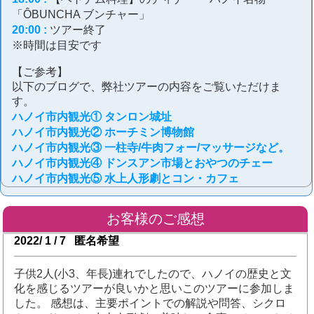
「ÔBUNCHA ブンチャー」
20:00
 : 
ツアー終了
※時間は目安です
【ご参考】
以下のブログで、弊社ツアーの内容をご覧いただけま
す。
ハノイ市内観光① タンロン城址
ハノイ市内観光② ホーチミン博物館
ハノイ市内観光③ 一柱寺/牛肉フォー/マッサージなど。
ハノイ市内観光④ ドンスアン市場とおやつのチェー
ハノイ市内観光⑤ 水上人形劇とコン・カフェ
お客様のご感想
2022/ 1 / 7 匿名希望
子供2人(小3、年長)連れでしたので、ハノイの歴史と文
化を感じるツアーが良いかと思いこのツアーに参加しま
した。 感想は、主要ポイントでの解説や問答、シクロ