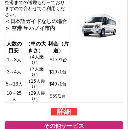
空港までの送迎も行っており
ますので合わせてご利用くだ
さい。
＜日本語ガイドなしの場合
＞ 空港 ⇆ ハノイ市内
人数の
（車の大
料金（片
目安 
きさ）
道）
（4人乗
1～3人
$17 /1台
り）
（7人乗
3～4人
$19 
/1台
り）
（16人乗
5～13人
$49 
/1台
り）
10～25
（29人乗
$59
/1台
人
り）
詳細
その他サービス