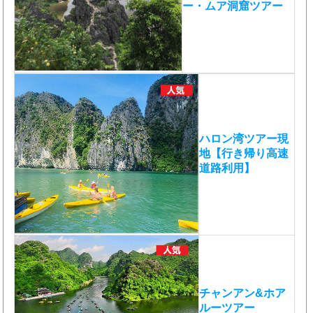
ー・ムア洞窟ツアー
ハロン湾ツアー現
地【行き帰り高速
道路利用】
チャンアン&ホア
ルーツアー