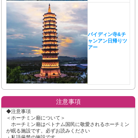
バイディン寺&チ
ャンアン日帰りツ
アー
注意事項
◆注意事項
＜ホーチミン廟について＞
ホーチミン廟はベトナム国民に敬愛されるホーチミン
が眠る施設です。必ずお読みください
・私語厳禁の施設です。