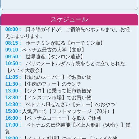
スケジュール
08:00
 :
日本語ガイドが、ご宿泊先のホテルまで、お迎
えにまいります。
08:15
 :
ホーチミンが眠る【ホーチミン廟】
09:10
 : 
ベトナム最古の大学【文廟】
09
:
50
 :
世界遺産【タンロン遺跡】
10:50
 :
パリのノートルダム寺院をもとに立てられた
【ハノイ大教会】
11:05
 : 
【現地のスーパー】でお買い物
11:30
 :
【牛肉のフォー】のランチ
13:00
 : 
【シクロ】に乗って旧市街観光
13:30
 :
【ドンスアン市場】でお買い物
14:30
 :
ベトナム風ぜんざい【チェー】のおやつ
15:00
 : 
人気店にて【フットマッサージ（70分）】
16:00
 : 
【ベトナムコーヒー】を飲んで休憩
17:00
 :
ベトナムの伝統芸能【水上人形劇（50分）】鑑
賞
18:00
 :
【ベトナム料理】のディナー 「ハノイ名物