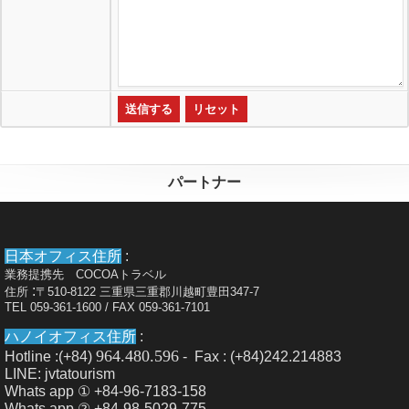
パートナー
日本オフィス住所
:
業務提携先 COCOAトラベル
:
住所
〒510-8122 三重県三重郡川越町豊田347-7
TEL 059-361-1600 / FAX 059-361-7101
ハノイオフィス住所
:
964.480.596
Hotline :(+84)
- Fax : (+84)242.214883
LINE: jvtatourism
Whats app ① +84-96-7183-158
Whats app ② +84-98-5029-775