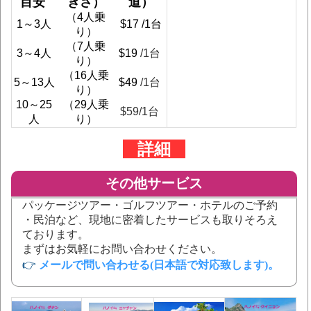
目安 
きさ）
道）
（4人乗
1～3人
$17 /1台
り）
（7人乗
3～4人
$19 
/1台
り）
（16人乗
5～13人
$49 
/1台
り）
10～25
（29人乗
$59
/1台
人
り）
詳細
その他サービス
パッケージツアー・ゴルフツアー・ホテルのご予約
・民泊など、現地に密着したサービスも取りそろえ
ております。
まずはお気軽にお問い合わせください。
👉
メールで問い合わせる(日本語で対応致します)
。