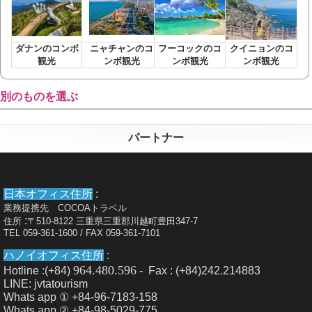
ダナンのコンボ
ニャチャンのコ
フーコックのコ
クイニョンのコ
観光
ンボ観光
ンボ観光
ンボ観光
別のものを選ぶ
パートナー
日本オフィス住所
:
業務提携先 COCOAトラベル
:
住所
〒510-8122 三重県三重郡川越町豊田347-7
TEL 059-361-1600 / FAX 059-361-7101
ハノイオフィス住所
:
964.480.596
Hotline :(+84)
- Fax : (+84)242.214883
LINE: jvtatourism
Whats app ① +84-96-7183-158
Whats app ② +84-98-5029-775