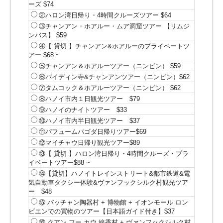
ーズ $74
②ハロン湾日帰り・4時間クルーズツアー $64
③チャンアン・ホアルー・ムア洞窟ツアー 【リムジ
ンバス】 $59
④【 貸切 】チャンアン&ホアルーのプライベートツ
アー $68 ~
⑤チャンアン＆ホアルーツアー（ニンビン） $59
⑥バイディン寺&チャンアンツアー（ニンビン）$62
⑦タムコック＆ホアルーツアー（ニンビン） $62
⑧ハノイ市内１日観光ツアー $79
⑨ハノイのナイトツアー $33
⑩ハノイ市内半日観光ツアー $37
⑪パフュームパゴダ日帰りツアー$69
⑫マイチャウ日帰り観光ツアー$89
⑬【 貸切 】ハロン湾日帰り・4時間クルーズ・プラ
イベートツアー$88 ~
⑭【貸切】ハノイトレインストリート&都市鉄道&電
気自動車タクシー体験&ヴァンフックシルク村観光ツア
ー $48
⑮ バッチャン陶器村 + 博物館 + イオンモール ロン
ビエンでの買物のツアー【日本語ガイド付き】$37
⑯ クアン フー カウ 線香村 + ヴァンフックシルク村